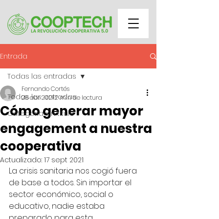
Entrada
Todas las entradas
Fernando Cortés
Todas las entradas
28 abr 2021
2 min de lectura
Cómo generar mayor
Categoría sin título
engagement a nuestra
cooperativa
Actualizado:
17 sept 2021
La crisis sanitaria nos cogió fuera 
de base a todos. Sin importar el 
sector económico, social o 
educativo, nadie estaba 
preparado para esta 