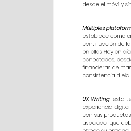
desde el móvil y s
Múltiples platafor
establece como crit
continuación de la
en ellas. Hoy en d
conectados, desde
financieras de man
consistencia d ela
UX Writing
: esta t
experiencia digita
con sus productos 
asociado, que deb
ofrece su entidad.