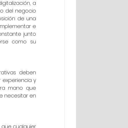
italización, a 
o del negocio 
osición de una 
 implementar e 
nstante junto 
erse como su 
ativas  deben 
experiencia y 
era mano que 
e necesitar en 
 que cualquier 