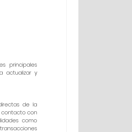
 principales 
 actualizar y 
rectas de la 
n contacto con 
alidades como 
ransacciones 