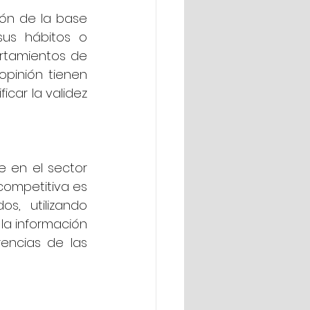
ón de la base 
s hábitos o 
ortamientos de 
pinión tienen 
car la validez 
 en el sector 
ompetitiva es 
, utilizando 
la información 
ncias de las 