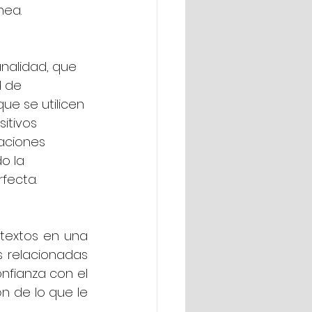
nea.
nalidad, que 
d de 
ue se utilicen 
itivos 
aciones 
o la 
fecta.
textos en una 
 relacionadas 
nfianza con el 
 de lo que le 