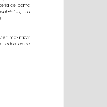
erialice como 
abilidad, La 
a
.
ben maximizar 
  todos los de 